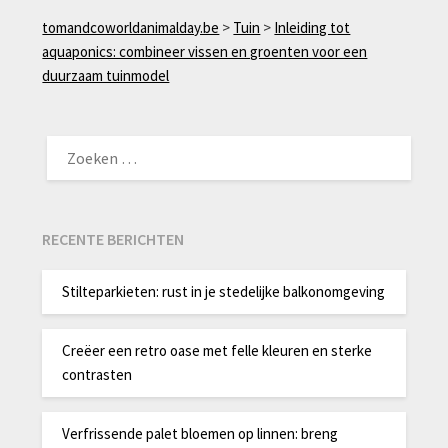
tomandcoworldanimalday.be
>
Tuin
>
Inleiding tot
aquaponics: combineer vissen en groenten voor een
duurzaam tuinmodel
ZOEKEN
NAAR:
RECENTE BERICHTEN
Stilteparkieten: rust in je stedelijke balkonomgeving
Creëer een retro oase met felle kleuren en sterke
contrasten
Verfrissende palet bloemen op linnen: breng