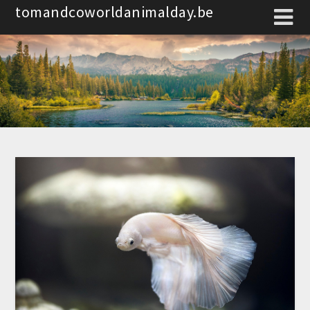
Spring
tomandcoworldanimalday.be
naar
de
inhoud