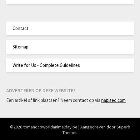
Contact
Sitemap
Write for Us - Complete Guidelines
ADVERTEREN OP DEZE WEBSITE?
Een artikel of link plaatsen? Neem contact op via
napiseo.com
.
©2026 tomandcoworldanimalday.be
| Aangedreven door
Superb
Themes