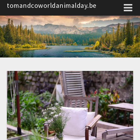
Spring
tomandcoworldanimalday.be
naar
de
inhoud