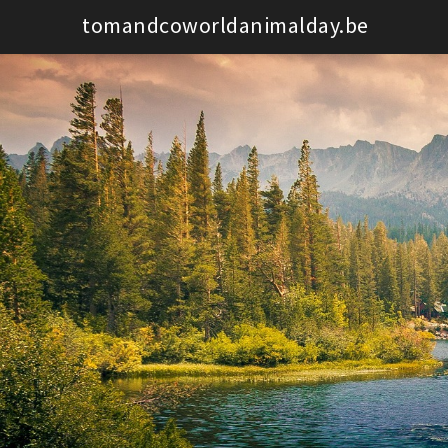
Spring
tomandcoworldanimalday.be
naar
de
inhoud