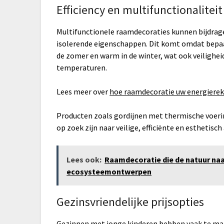
Efficiency en multifunctionaliteit
Multifunctionele raamdecoraties kunnen bijdrag
isolerende eigenschappen. Dit komt omdat bepaa
de zomer en warm in de winter, wat ook veilighe
temperaturen.
Lees meer over
hoe raamdecoratie uw energierek
Producten zoals gordijnen met thermische voerin
op zoek zijn naar veilige, efficiënte en esthetis
Lees ook:
Raamdecoratie die de natuur naa
ecosysteemontwerpen
Gezinsvriendelijke prijsopties
Gezinnen met jonge kinderen hebben vaak te mak