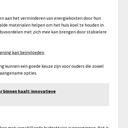
en aan het verminderen van energiekosten door hun
lde materialen helpen om het huis koel te houden in
idsvoordelen met zich mee kan brengen door stabielere
ening kan beïnvloeden
.
g kunnen een goede keuze zijn voor ouders die zowel
ch aangename opties.
r binnen haalt: innovatieve
en met verschillende budgettaire overwegingen. Het is