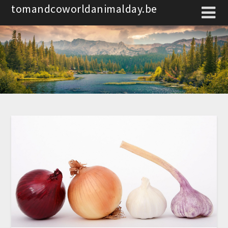
Spring
tomandcoworldanimalday.be
naar
de
inhoud