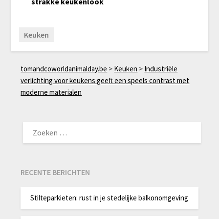
strakke keukenlook
Keuken
tomandcoworldanimalday.be
>
Keuken
>
Industriële
verlichting voor keukens geeft een speels contrast met
moderne materialen
ZOEKEN
NAAR:
RECENTE BERICHTEN
Stilteparkieten: rust in je stedelijke balkonomgeving