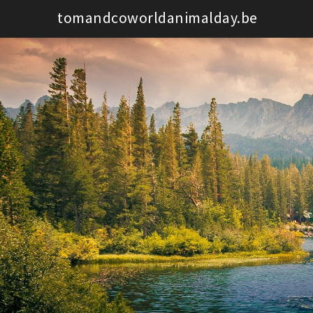
Spring
tomandcoworldanimalday.be
naar
de
inhoud