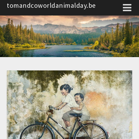
Spring
tomandcoworldanimalday.be
naar
de
inhoud