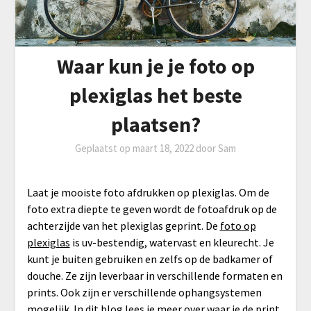
Waar kun je je foto op
plexiglas het beste
plaatsen?
Geplaatst op
maart 18, 2022
door
Sam
Laat je mooiste foto afdrukken op plexiglas. Om de
foto extra diepte te geven wordt de fotoafdruk op de
achterzijde van het plexiglas geprint. De
foto op
plexiglas
is uv-bestendig, watervast en kleurecht. Je
kunt je buiten gebruiken en zelfs op de badkamer of
douche. Ze zijn leverbaar in verschillende formaten en
prints. Ook zijn er verschillende ophangsystemen
mogelijk. In dit blog lees je meer over waar je de print