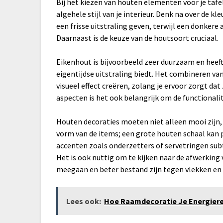
Bij het kiezen van houten elementen voor je tafe
algehele stijl van je interieur. Denk na over de k
een frisse uitstraling geven, terwijl een donker
Daarnaast is de keuze van de houtsoort cruciaal.
Eikenhout is bijvoorbeeld zeer duurzaam en heeft
eigentijdse uitstraling biedt. Het combineren va
visueel effect creëren, zolang je ervoor zorgt dat
aspecten is het ook belangrijk om de functional
Houten decoraties moeten niet alleen mooi zijn,
vorm van de items; een grote houten schaal kan pe
accenten zoals onderzetters of servetringen sub
Het is ook nuttig om te kijken naar de afwerking
meegaan en beter bestand zijn tegen vlekken en 
Lees ook:
Hoe Raamdecoratie Je Energier