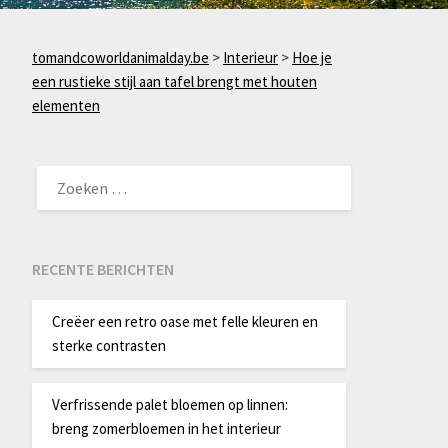
tomandcoworldanimalday.be
>
Interieur
>
Hoe je
een rustieke stijl aan tafel brengt met houten
elementen
ZOEKEN
NAAR:
RECENTE BERICHTEN
Creëer een retro oase met felle kleuren en
sterke contrasten
Verfrissende palet bloemen op linnen:
breng zomerbloemen in het interieur