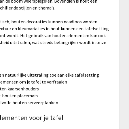
s van de boom weerspiegelen. Bovendien is hout een
chillende stijlen en thema’s.
stisch, houten decoraties kunnen naadloos worden
extuur en kleurvariaties in hout kunnen een tafelsetting
ant wordt. Het gebruik van houten elementen kan ook
heid uitstralen, wat steeds belangrijker wordt in onze
 natuurlijke uitstraling toe aan elke tafelsetting
lementen om je tafel te verfraaien
uten kaarsenhouders
et houten placemats
jlvolle houten serveerplanken
lementen voor je tafel