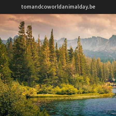
Spring
tomandcoworldanimalday.be
naar
de
inhoud