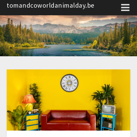
Spring
tomandcoworldanimalday.be
naar
de
inhoud