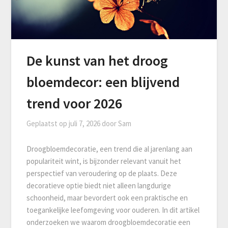
De kunst van het droog
bloemdecor: een blijvend
trend voor 2026
Geplaatst op
juli 7, 2026
door
Sam
Droogbloemdecoratie, een trend die al jarenlang aan
populariteit wint, is bijzonder relevant vanuit het
perspectief van veroudering op de plaats. Deze
decoratieve optie biedt niet alleen langdurige
schoonheid, maar bevordert ook een praktische en
toegankelijke leefomgeving voor ouderen. In dit artikel
onderzoeken we waarom droogbloemdecoratie een