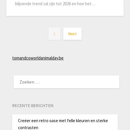
blijvende trend zal zijn tot 2026 en hoe het…
1
Next
tomandcoworldanimalday.be
ZOEKEN
NAAR:
RECENTE BERICHTEN
Creëer een retro oase met felle kleuren en sterke
contrasten