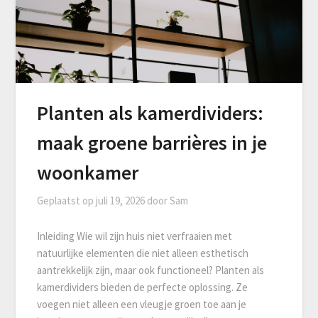
Planten als kamerdividers:
maak groene barrières in je
woonkamer
Geplaatst op
juli 19, 2026
door
Sam
Inleiding Wie wil zijn huis niet verfraaien met
natuurlijke elementen die niet alleen esthetisch
aantrekkelijk zijn, maar ook functioneel? Planten als
kamerdividers bieden de perfecte oplossing. Ze
voegen niet alleen een vleugje groen toe aan je