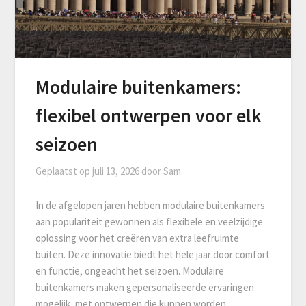
Modulaire buitenkamers:
flexibel ontwerpen voor elk
seizoen
Geplaatst op
juli 13, 2026
door
Sam
In de afgelopen jaren hebben modulaire buitenkamers
aan populariteit gewonnen als flexibele en veelzijdige
oplossing voor het creëren van extra leefruimte
buiten. Deze innovatie biedt het hele jaar door comfort
en functie, ongeacht het seizoen. Modulaire
buitenkamers maken gepersonaliseerde ervaringen
mogelijk, met ontwerpen die kunnen worden