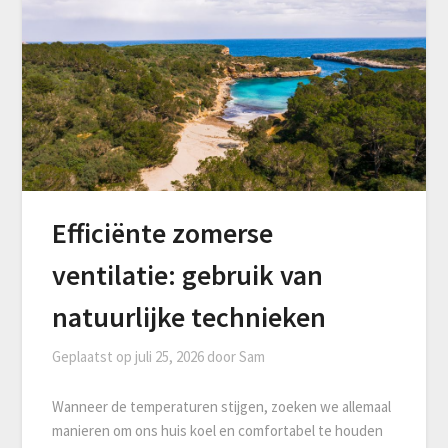
Efficiënte zomerse
ventilatie: gebruik van
natuurlijke technieken
Geplaatst op
juli 25, 2026
door
Sam
Wanneer de temperaturen stijgen, zoeken we allemaal
manieren om ons huis koel en comfortabel te houden